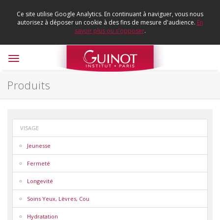
Ce site utilise Google Analytics. En continuant à naviguer, vous nous
autorisez à déposer un cookie à des fins de mesure d'audience.
En
savoir plus ou s'opposer
.
Toggle
navigation
Produits
VISAGE
Jeunesse
Fermeté
Longevité
Soins Yeux, Lèvres, Cou
Hydratation